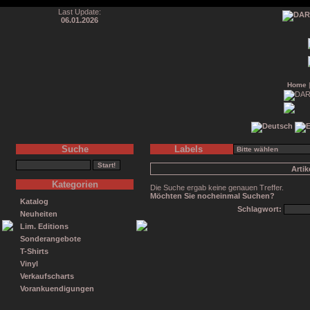
Last Update:
06.01.2026
Home
Suche
Labels
Arti
Kategorien
Die Suche ergab keine genauen Treffer.
Möchten Sie nocheinmal Suchen?
Katalog
Schlagwort:
Neuheiten
Lim. Editions
Sonderangebote
T-Shirts
Vinyl
Verkaufscharts
Vorankuendigungen