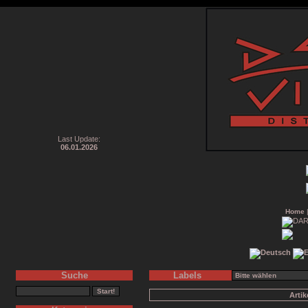
Last Update:
06.01.2026
Home
Suche
Labels
Arti