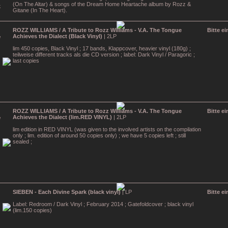
(On The Altar) & songs of the Dream Home Heartache album by Rozz &
Gitane (In The Heart).
ROZZ WILLIAMS / A Tribute to Rozz Williams - V.A. The Tongue
Bitte e
Achieves the Dialect (Black Vinyl)
| 2LP
lim 450 copies, Black Vinyl ; 17 bands, Klappcover, heavier vinyl (180g) ;
teilweise different tracks als die CD version ; label: Dark Vinyl / Paragoric ;
last copies
ROZZ WILLIAMS / A Tribute to Rozz Williams - V.A. The Tongue
Bitte e
Achieves the Dialect (lim.RED VINYL)
| 2LP
lim edition in RED VINYL (was given to the involved artists on the compilation
only ; lim. edition of around 50 copies only) ; we have 5 copies left ; still
sealed ;
SIEBEN - Each Divine Spark (black vinyl)
| LP
Bitte e
Label: Redroom / Dark Vinyl ; February 2014 ; Gatefoldcover ; black vinyl
(lim.150 copies)