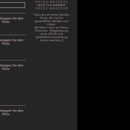
0 9 1 9 2 - 9 9 4 3 2 4 1
NEUE FAX-NUMMER:
0 9 1 9 2 - 9 9 4 3 2 4 6
* Dies ist ein reiner Händler-
Shop, dh. nur für
inloggen für den
gewerbliche Händler und
Preis
Läden.
Wir liefern nicht an Privat-
Personen (Registrierung
ohne VAT-ID und
gewerbliche Anmeldung
inloggen für den
daher zwecklos !)
Preis
inloggen für den
Preis
inloggen für den
Preis