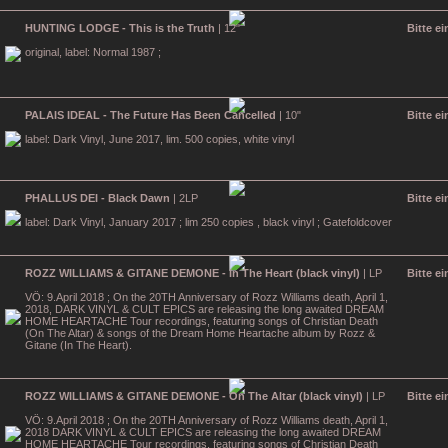
HUNTING LODGE - This is the Truth
| 12"
Bitte e
original, label: Normal 1987 ;
PALAIS IDEAL - The Future Has Been Cancelled
| 10"
Bitte e
label: Dark Vinyl, June 2017, lim. 500 copies, white vinyl
PHALLUS DEI - Black Dawn
| 2LP
Bitte e
label: Dark Vinyl, January 2017 ; lim 250 copies , black vinyl ; Gatefoldcover
ROZZ WILLIAMS & GITANE DEMONE - In The Heart (black vinyl)
| LP
Bitte e
VÖ: 9.April 2018 ; On the 20TH Anniversary of Rozz Williams death, April 1,
2018, DARK VINYL & CULT EPICS are releasing the long awaited DREAM
HOME HEARTACHE Tour recordings, featuring songs of Christian Death
(On The Altar) & songs of the Dream Home Heartache album by Rozz &
Gitane (In The Heart).
ROZZ WILLIAMS & GITANE DEMONE - On The Altar (black vinyl)
| LP
Bitte e
VÖ: 9.April 2018 ; On the 20TH Anniversary of Rozz Williams death, April 1,
2018 DARK VINYL & CULT EPICS are releasing the long awaited DREAM
HOME HEARTACHE Tour recordings, featuring songs of Christian Death