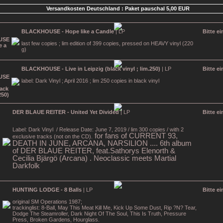
Versandkosten Deutschland : Paket pauschal 5,00 EUR
BLACKHOUSE - Hope like a Candle
| LP
Bitte e
last few copies ; lim edition of 399 copies, pressed on HEAVY vinyl (220
g)
BLACKHOUSE - Live in Leipzig (black vinyl ; lim.250)
| LP
Bitte e
label: Dark Vinyl ; April 2016 ; lim 250 copies in black vinyl
DER BLAUE REITER - United Yet Divided
| LP
Bitte e
Label: Dark Vinyl
/ Release Date: June 7, 2019 / lim 300 copies / with 2
for fans of CURRENT 93,
exclusive tracks (not on the CD).
DEATH IN JUNE, ARCANA, NARSILION .... 6th album
of DER BLAUE REITER, feat.Sathorys Elenorth &
Cecilia Bjärgö (Arcana) . Neoclassic meets Martial
Darkfolk
HUNTING LODGE - 8 Balls
| LP
Bitte e
original SM Operations 1987;
trackinglist: 8-Ball, May This Meat Kill Me, Kick Up Some Dust, Rip ?N? Tear,
Dodge The Steamroller, Dark Night Of The Soul, This Is Truth, Pressure
Press, Broken Gardens, Hourglass.