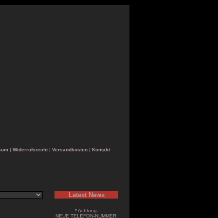
sum
|
Widerrufsrecht
|
Versandkosten
|
Kontakt
Latest News
* Achtung:
NEUE TELEFON-NUMMER: