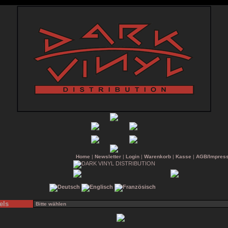
Home
|
Newsletter
|
Login
|
Warenkorb
|
Kasse
|
AGB/Impres
els