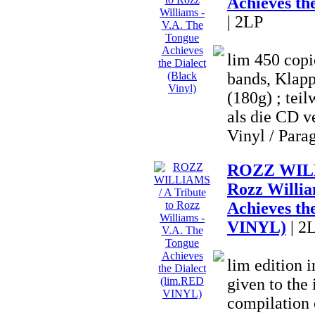
Achieves the
| 2LP
lim 450 copi
bands, Klapp
(180g) ; teil
als die CD ve
Vinyl / Parag
ROZZ WILLI
Rozz Willia
Achieves th
VINYL)
| 2
lim edition
given to the 
compilation o