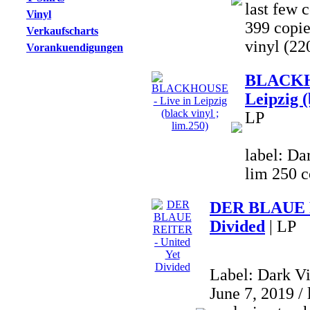
last few c
Vinyl
399 copi
Verkaufscharts
vinyl (22
Vorankuendigungen
BLACKHO
Leipzig (
LP
label: Da
lim 250 c
DER BLAUE R
Divided
| LP
Label: Dark V
June 7, 2019 / 