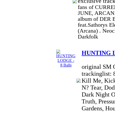
exclusive trac
fans of CURRE
JUNE, ARCANA,
album of DER
feat.Sathorys E
(Arcana) . Neoc
Darkfolk
HUNTING LO
original SM 
trackinglist:
Kill Me, Kic
N? Tear, Dod
Dark Night O
Truth, Pressu
Gardens, Hou