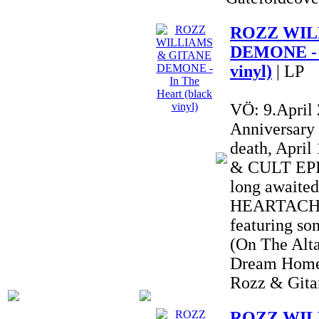
ROZZ WIL
DEMONE - I
vinyl)
| LP
VÖ: 9.April
Anniversary
death, Apri
& CULT EPIC
long awai
HEARTACHE 
featuring so
(On The Alta
Dream Home
Rozz & Gitan
ROZZ WIL