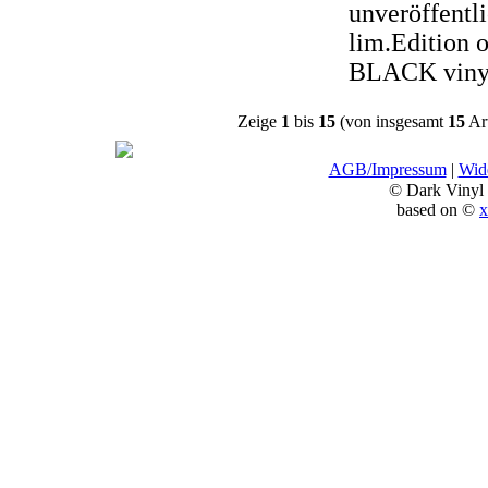
unveröffentli
lim.Edition o
BLACK viny
Zeige
1
bis
15
(von insgesamt
15
Art
AGB/Impressum
|
Wide
© Dark Vinyl
based on ©
x