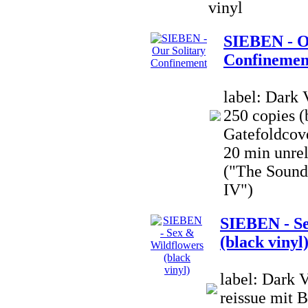
vinyl
SIEBEN - O
Confinemen
label: Dark 
250 copies (
Gatefoldcove
20 min unre
("The Sound 
IV")
SIEBEN - Se
(black vinyl
label: Dark 
reissue mit 