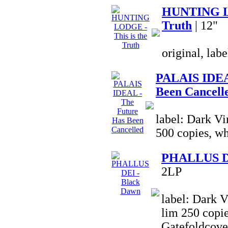
HUNTING LO
Truth
| 12"
original, lab
PALAIS IDEA
Been Cancell
label: Dark Vi
500 copies, wh
PHALLUS DE
2LP
label: Dark V
lim 250 copie
Gatefoldcove