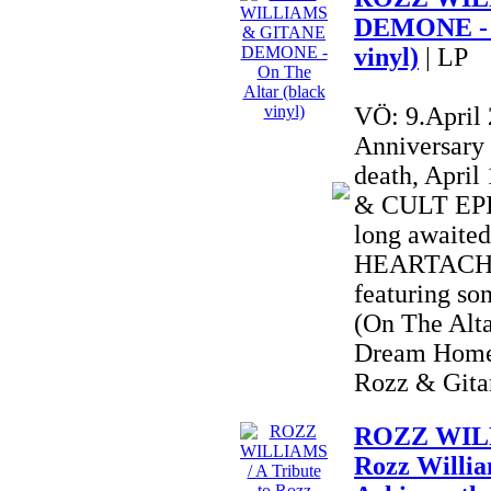
DEMONE - O
vinyl)
| LP
VÖ: 9.April
Anniversary
death, Apri
& CULT EPIC
long awai
HEARTACHE 
featuring so
(On The Alta
Dream Home
Rozz & Gitan
ROZZ WILLI
Rozz Willia