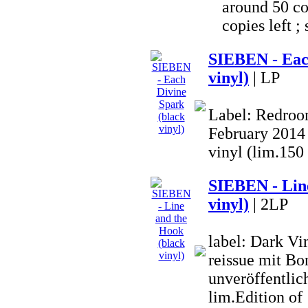
around 50 co
copies left ; 
SIEBEN - Eac
vinyl)
| LP
Label: Redroom
February 2014 
vinyl (lim.150
SIEBEN - Line
vinyl)
| 2LP
label: Dark V
reissue mit Bo
unveröffentlich
lim.Edition o