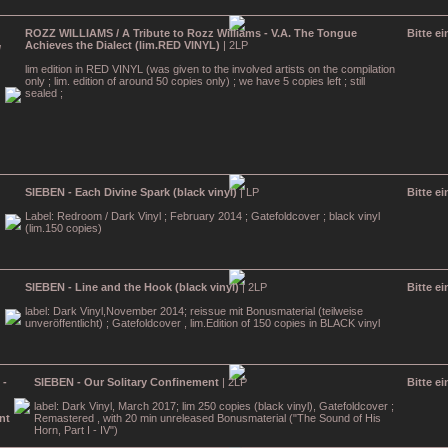
ROZZ WILLIAMS / A Tribute to Rozz Williams - V.A. The Tongue
Bitte e
Achieves the Dialect (lim.RED VINYL)
| 2LP
lim edition in RED VINYL (was given to the involved artists on the compilation
only ; lim. edition of around 50 copies only) ; we have 5 copies left ; still
sealed ;
SIEBEN - Each Divine Spark (black vinyl)
| LP
Bitte e
Label: Redroom / Dark Vinyl ; February 2014 ; Gatefoldcover ; black vinyl
(lim.150 copies)
SIEBEN - Line and the Hook (black vinyl)
| 2LP
Bitte e
label: Dark Vinyl,November 2014; reissue mit Bonusmaterial (teilweise
unveröffentlicht) ; Gatefoldcover , lim.Edition of 150 copies in BLACK vinyl
SIEBEN - Our Solitary Confinement
| 2LP
Bitte e
label: Dark Vinyl, March 2017; lim 250 copies (black vinyl), Gatefoldcover ;
Remastered , with 20 min unreleased Bonusmaterial ("The Sound of His
Horn, Part I - IV")