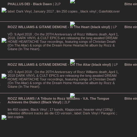
PHALLUS DEI - Black Dawn
| 2LP
Bitte e
label: Dark Vinyl, January 2017 ; lim 250 copies , black vinyl ; Gatefoldcover
ROZZ WILLIAMS & GITANE DEMONE - In The Heart (black vinyl)
| LP
Bitte e
VÖ: 9.April 2018 ; On the 20TH Anniversary of Rozz Williams death, April 1,
2018, DARK VINYL & CULT EPICS are releasing the long awaited DREAM
HOME HEARTACHE Tour recordings, featuring songs of Christian Death
(On The Altar) & songs of the Dream Home Heartache album by Rozz &
Gitane (In The Heart).
ROZZ WILLIAMS & GITANE DEMONE - On The Altar (black vinyl)
| LP
Bitte e
VÖ: 9.April 2018 ; On the 20TH Anniversary of Rozz Williams death, April 1,
2018 DARK VINYL & CULT EPICS are releasing the long awaited DREAM
HOME HEARTACHE Tour recordings, featuring songs of Christian Death
(On The Altar) & songs of the Dream Home Heartache album by Rozz &
Gitane (In The Heart).
ROZZ WILLIAMS / A Tribute to Rozz Williams - V.A. The Tongue
Bitte e
Achieves the Dialect (Black Vinyl)
| 2LP
lim 450 copies, Black Vinyl ; 17 bands, Klappcover, heavier vinyl (180g) ;
teilweise different tracks als die CD version ; label: Dark Vinyl / Paragoric ;
last copies