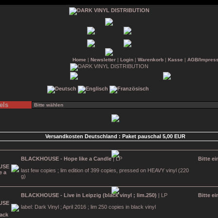
Home
|
Newsletter
|
Login
|
Warenkorb
|
Kasse
|
AGB/Impres
els
Versandkosten Deutschland : Paket pauschal 5,00 EUR
BLACKHOUSE - Hope like a Candle
| LP
Bitte e
last few copies ; lim edition of 399 copies, pressed on HEAVY vinyl (220
g)
BLACKHOUSE - Live in Leipzig (black vinyl ; lim.250)
| LP
Bitte e
label: Dark Vinyl ; April 2016 ; lim 250 copies in black vinyl