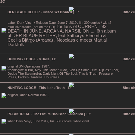
DER BLAUE REITER - United Yet Divided
| LP
Bitte e
Label: Dark Vinyl
/ Release Date: June 7, 2019 / lim 300 copies / with 2
for fans of CURRENT 93,
exclusive tracks (not on the CD).
DEATH IN JUNE, ARCANA, NARSILION .... 6th album
of DER BLAUE REITER, feat.Sathorys Elenorth &
Cecilia Bjärgö (Arcana) . Neoclassic meets Martial
Darkfolk
HUNTING LODGE - 8 Balls
| LP
Bitte e
original SM Operations 1987;
trackinglist: 8-Ball, May This Meat Kill Me, Kick Up Some Dust, Rip ?N? Tear,
Dodge The Steamroller, Dark Night Of The Soul, This Is Truth, Pressure
Press, Broken Gardens, Hourglass.
HUNTING LODGE - This is the Truth
| 12"
Bitte e
original, label: Normal 1987 ;
PALAIS IDEAL - The Future Has Been Cancelled
| 10"
Bitte e
label: Dark Vinyl, June 2017, lim. 500 copies, white vinyl