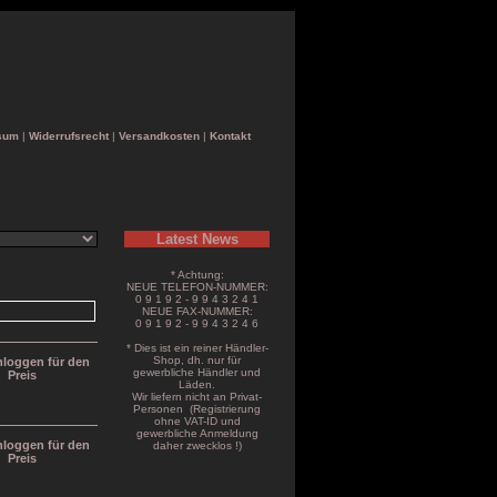
sum
|
Widerrufsrecht
|
Versandkosten
|
Kontakt
Latest News
* Achtung:
NEUE TELEFON-NUMMER:
0 9 1 9 2 - 9 9 4 3 2 4 1
NEUE FAX-NUMMER:
0 9 1 9 2 - 9 9 4 3 2 4 6
* Dies ist ein reiner Händler-
Shop, dh. nur für
inloggen für den
gewerbliche Händler und
Preis
Läden.
Wir liefern nicht an Privat-
Personen (Registrierung
ohne VAT-ID und
gewerbliche Anmeldung
inloggen für den
daher zwecklos !)
Preis