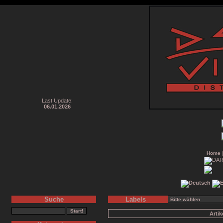
Last Update:
06.01.2026
Home
Suche
Labels
Arti