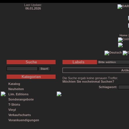
Last Update:
06.01.2026
Home
Suche
Labels
Arti
Kategorien
Die Suche ergab keine genauen Treffer.
Möchten Sie nocheinmal Suchen?
Katalog
Schlagwort:
Neuheiten
Lim. Editions
Sonderangebote
T-Shirts
Vinyl
Verkaufscharts
Vorankuendigungen