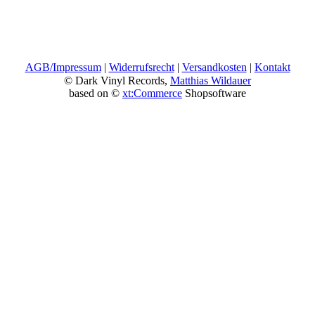
AGB/Impressum
|
Widerrufsrecht
|
Versandkosten
|
Kontakt
© Dark Vinyl Records,
Matthias Wildauer
based on ©
xt:Commerce
Shopsoftware