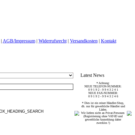
|
AGB/Impressum
|
Widerrufsrecht
|
Versandkosten
|
Kontakt
Latest News
* Achtung:
NEUE TELEFON-NUMMER:
0 9 1 9 2 - 9 9 4 3 2 4 1
NEUE FAX-NUMMER:
0 9 1 9 2 - 9 9 4 3 2 4 6
* Dies ist ein reiner Händler-Shop,
dh. nur für gewerbliche Händler und
Läden.
Wir liefern nicht an Privat-Personen
(Registrierung ohne VAT-ID und
gewerbliche Anmeldung daher
zwecklos !)