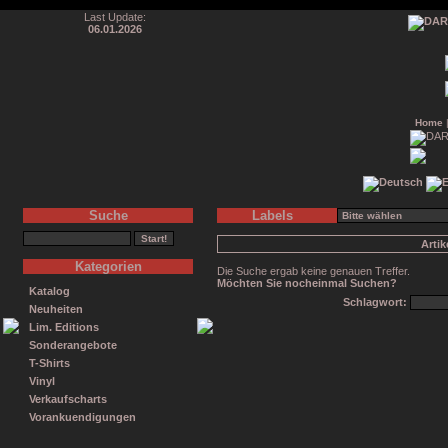
Last Update:
06.01.2026
Home
Suche
Labels
Arti
Kategorien
Die Suche ergab keine genauen Treffer.
Möchten Sie nocheinmal Suchen?
Katalog
Schlagwort:
Neuheiten
Lim. Editions
Sonderangebote
T-Shirts
Vinyl
Verkaufscharts
Vorankuendigungen