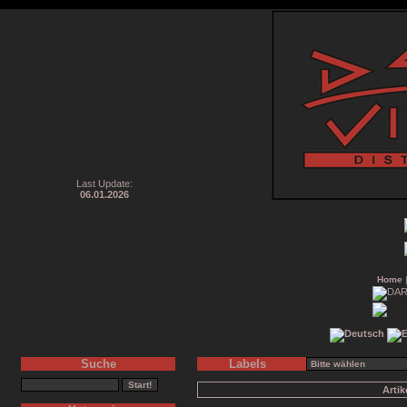
Last Update:
06.01.2026
Home
Suche
Labels
Arti