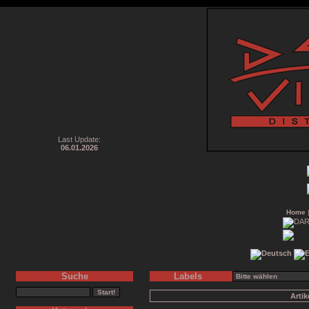
Last Update:
06.01.2026
Home
Suche
Labels
Arti