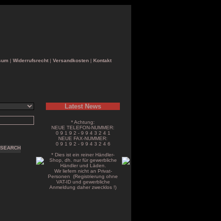
sum
|
Widerrufsrecht
|
Versandkosten
|
Kontakt
Latest News
* Achtung:
NEUE TELEFON-NUMMER:
0 9 1 9 2 - 9 9 4 3 2 4 1
NEUE FAX-NUMMER:
0 9 1 9 2 - 9 9 4 3 2 4 6
* Dies ist ein reiner Händler-
Shop, dh. nur für gewerbliche
Händler und Läden.
Wir liefern nicht an Privat-
Personen (Registrierung ohne
VAT-ID und gewerbliche
Anmeldung daher zwecklos !)