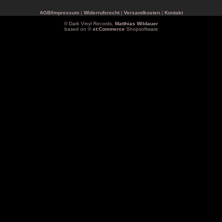
AGB/Impressum
|
Widerrufsrecht
|
Versandkosten
|
Kontakt
© Dark Vinyl Records,
Matthias Wildauer
based on ©
xt:Commerce
Shopsoftware