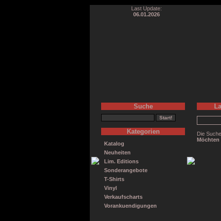
Last Update:
06.01.2026
Suche
La
Kategorien
Die Suche
Möchten 
Katalog
Neuheiten
Lim. Editions
Sonderangebote
T-Shirts
Vinyl
Verkaufscharts
Vorankuendigungen