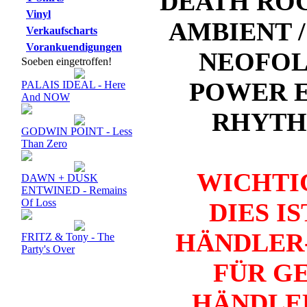
DEATH ROC
Vinyl
AMBIENT /
Verkaufscharts
Vorankuendigungen
NEOFOLK
Soeben eingetroffen!
POWER E
PALAIS IDEAL - Here
And NOW
RHYTHM
GODWIN POINT - Less
Than Zero
WICHTI
DAWN + DUSK
ENTWINED - Remains
Of Loss
DIES I
HÄNDLER-
FRITZ & Tony - The
Party's Over
FÜR G
HÄNDLER