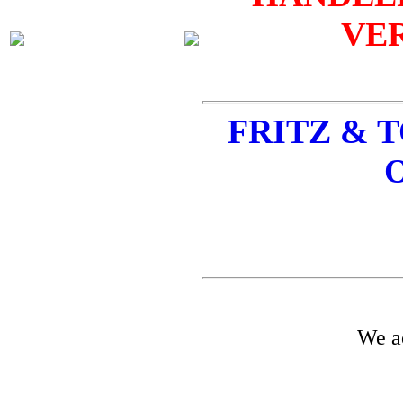
VER
FRITZ & TO
O
We a