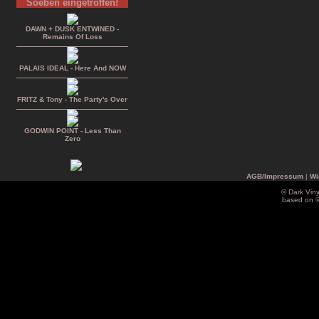
Soeben eingetroffen!
DAWN + DUSK ENTWINED -
Remains Of Loss
PALAIS IDEAL - Here And NOW
FRITZ & Tony - The Party's Over
GODWIN POINT - Less Than
Zero
AGB/Impressum
|
Wi
© Dark Vin
based on 