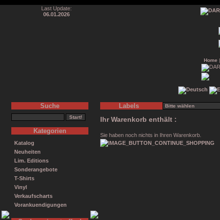
Last Update:
06.01.2026
Home
Suche
Labels
Ihr Warenkorb enthält :
Kategorien
Sie haben noch nichts in Ihren Warenkorb.
Katalog
Neuheiten
Lim. Editions
Sonderangebote
T-Shirts
Vinyl
Verkaufscharts
Vorankuendigungen