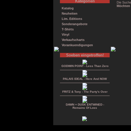
Kategorien
Die Suche
Möchten 
Katalog
Neuheiten
Lim. Editions
Sonderangebote
T-Shirts
Vinyl
Verkaufscharts
Vorankuendigungen
Soeben eingetroffen!
GODWIN POINT - Less Than Zero
PALAIS IDEAL - Here And NOW
FRITZ & Tony - The Party's Over
DAWN + DUSK ENTWINED -
Remains Of Loss