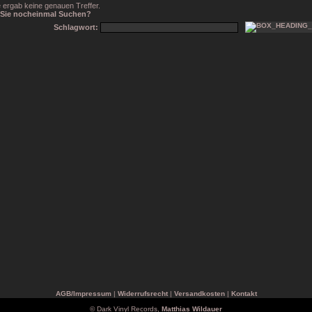
 ergab keine genauen Treffer.
Sie nocheinmal Suchen?
Schlagwort:
AGB/Impressum
|
Widerrufsrecht
|
Versandkosten
|
Kontakt
© Dark Vinyl Records,
Matthias Wildauer