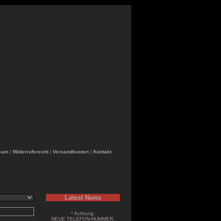
sum
|
Widerrufsrecht
|
Versandkosten
|
Kontakt
Latest News
* Achtung:
NEUE TELEFON-NUMMER: