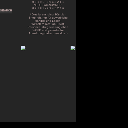
0 9 1 9 2 - 9 9 4 3 2 4 1
NEUE FAX-NUMMER:
0 9 1 9 2 - 9 9 4 3 2 4 6
* Dies ist ein reiner Händler-
Shop, dh. nur für gewerbliche
Händler und Läden.
Wir liefern nicht an Privat-
Personen (Registrierung ohne
VAT-ID und gewerbliche
Anmeldung daher zwecklos !)