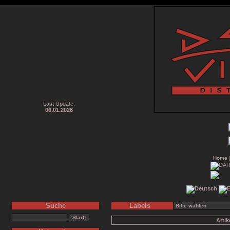
Last Update:
06.01.2026
Home
Suche
Labels
Arti