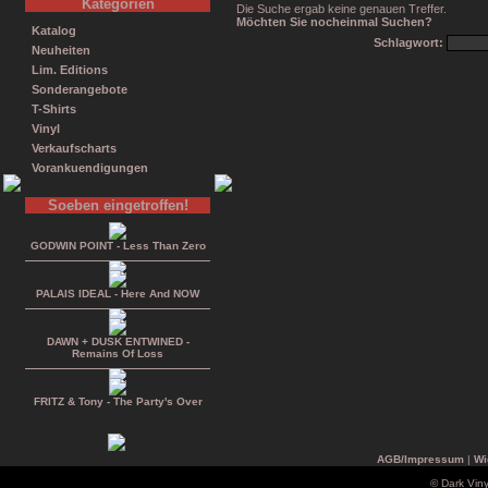
Kategorien
Die Suche ergab keine genauen Treffer.
Möchten Sie nocheinmal Suchen?
Katalog
Schlagwort:
Neuheiten
Lim. Editions
Sonderangebote
T-Shirts
Vinyl
Verkaufscharts
Vorankuendigungen
Soeben eingetroffen!
GODWIN POINT - Less Than Zero
PALAIS IDEAL - Here And NOW
DAWN + DUSK ENTWINED -
Remains Of Loss
FRITZ & Tony - The Party's Over
AGB/Impressum
|
Wi
© Dark Vin