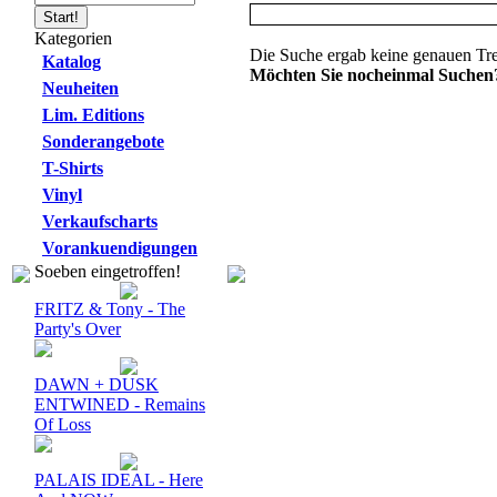
Kategorien
Die Suche ergab keine genauen Tre
Katalog
Möchten Sie nocheinmal Suchen
Neuheiten
Lim. Editions
Sonderangebote
T-Shirts
Vinyl
Verkaufscharts
Vorankuendigungen
Soeben eingetroffen!
FRITZ & Tony - The
Party's Over
DAWN + DUSK
ENTWINED - Remains
Of Loss
PALAIS IDEAL - Here