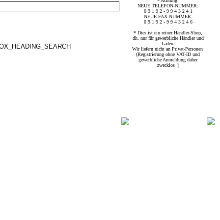
* Achtung:
NEUE TELEFON-NUMMER:
0 9 1 9 2 - 9 9 4 3 2 4 1
NEUE FAX-NUMMER:
0 9 1 9 2 - 9 9 4 3 2 4 6
* Dies ist ein reiner Händler-Shop,
dh. nur für gewerbliche Händler und
Läden.
Wir liefern nicht an Privat-Personen
(Registrierung ohne VAT-ID und
gewerbliche Anmeldung daher
zwecklos !)