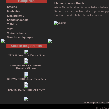
Kategorien
Ich bin ein neuer Kunde
Katalog
Wenn Sie noch keinen Account bei uns haben,
Neuheiten
Sie sich bitte hier an. Nach der Registrierung p
Ihre Daten und schalten ihren Account frei.
Lim. Editions
Sonderangebote
T-Shirts
Vinyl
Verkaufscharts
Vorankuendigungen
Soeben eingetroffen!
FRITZ & Tony - The Party's Over
DAWN + DUSK ENTWINED -
Remains Of Loss
GODWIN POINT - Less Than Zero
PALAIS IDEAL - Here And NOW
AGB/Impressum
|
Wi
© Dark Vin