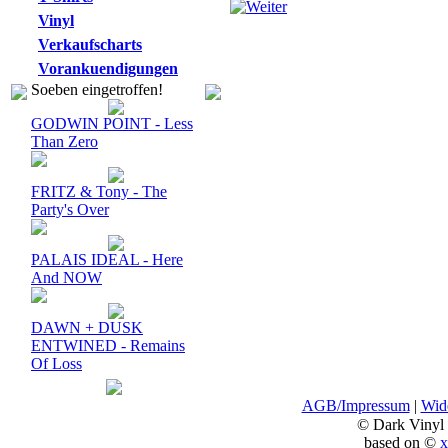
Vinyl
Verkaufscharts
Vorankuendigungen
Soeben eingetroffen!
GODWIN POINT - Less
Than Zero
FRITZ & Tony - The
Party's Over
PALAIS IDEAL - Here
And NOW
DAWN + DUSK
ENTWINED - Remains
Of Loss
AGB/Impressum
|
Wide
© Dark Vinyl
based on ©
x