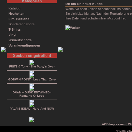
Kategorien
Ich bin ein neuer Kunde
Katalog
Wenn Sie noch keinen Account bei uns haben,
Neuheiten
Sie sich bitte hier an. Nach der Registrierung p
Ihre Daten und schalten ihren Account frei.
Lim. Editions
Sonderangebote
T-Shirts
Vinyl
Verkaufscharts
Vorankuendigungen
Soeben eingetroffen!
FRITZ & Tony - The Party's Over
GODWIN POINT - Less Than Zero
DAWN + DUSK ENTWINED -
Remains Of Loss
PALAIS IDEAL - Here And NOW
AGB/Impressum
|
Wi
© Dark Vin