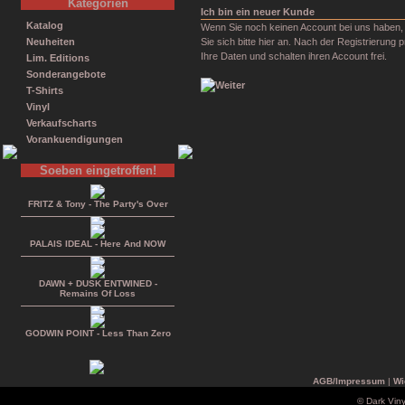
Kategorien
Ich bin ein neuer Kunde
Katalog
Wenn Sie noch keinen Account bei uns haben,
Neuheiten
Sie sich bitte hier an. Nach der Registrierung p
Ihre Daten und schalten ihren Account frei.
Lim. Editions
Sonderangebote
T-Shirts
Vinyl
Verkaufscharts
Vorankuendigungen
Soeben eingetroffen!
FRITZ & Tony - The Party's Over
PALAIS IDEAL - Here And NOW
DAWN + DUSK ENTWINED -
Remains Of Loss
GODWIN POINT - Less Than Zero
AGB/Impressum
|
Wi
© Dark Vin