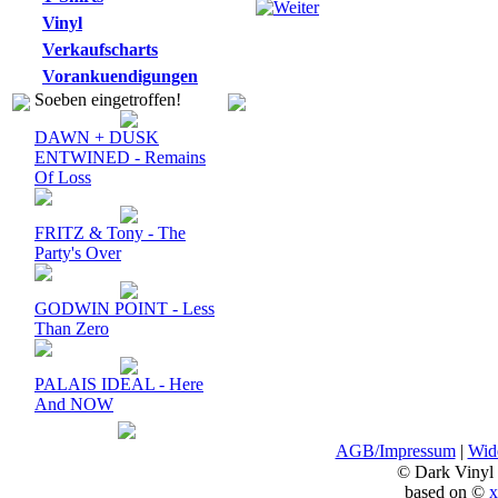
Vinyl
Verkaufscharts
Vorankuendigungen
Soeben eingetroffen!
DAWN + DUSK
ENTWINED - Remains
Of Loss
FRITZ & Tony - The
Party's Over
GODWIN POINT - Less
Than Zero
PALAIS IDEAL - Here
And NOW
AGB/Impressum
|
Wide
© Dark Vinyl
based on ©
x