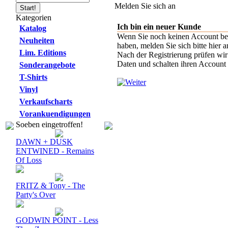
Melden Sie sich an
Kategorien
Ich bin ein neuer Kunde
Katalog
Wenn Sie noch keinen Account be
Neuheiten
haben, melden Sie sich bitte hier a
Lim. Editions
Nach der Registrierung prüfen wir
Daten und schalten ihren Account f
Sonderangebote
T-Shirts
Vinyl
Verkaufscharts
Vorankuendigungen
Soeben eingetroffen!
DAWN + DUSK
ENTWINED - Remains
Of Loss
FRITZ & Tony - The
Party's Over
GODWIN POINT - Less