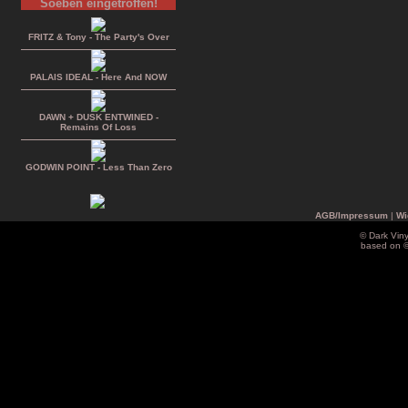
Soeben eingetroffen!
FRITZ & Tony - The Party's Over
PALAIS IDEAL - Here And NOW
DAWN + DUSK ENTWINED -
Remains Of Loss
GODWIN POINT - Less Than Zero
AGB/Impressum
|
Wi
© Dark Vin
based on 