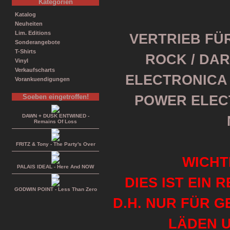
Kategorien
Katalog
Neuheiten
Lim. Editions
VERTRIEB FÜR
Sonderangebote
T-Shirts
ROCK / DAR
Vinyl
Verkaufscharts
ELECTRONICA /
Vorankuendigungen
Soeben eingetroffen!
POWER ELEC
DAWN + DUSK ENTWINED -
Remains Of Loss
FRITZ & Tony - The Party's Over
WICHT
PALAIS IDEAL - Here And NOW
DIES IST EIN 
GODWIN POINT - Less Than Zero
D.H. NUR FÜR 
LÄDEN U