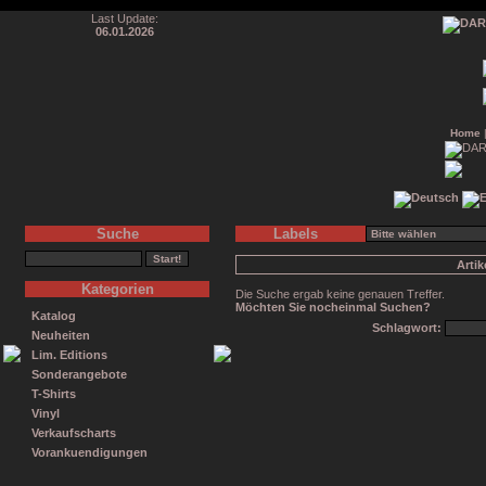
Last Update:
06.01.2026
Home
Suche
Labels
Arti
Kategorien
Die Suche ergab keine genauen Treffer.
Möchten Sie nocheinmal Suchen?
Katalog
Schlagwort:
Neuheiten
Lim. Editions
Sonderangebote
T-Shirts
Vinyl
Verkaufscharts
Vorankuendigungen