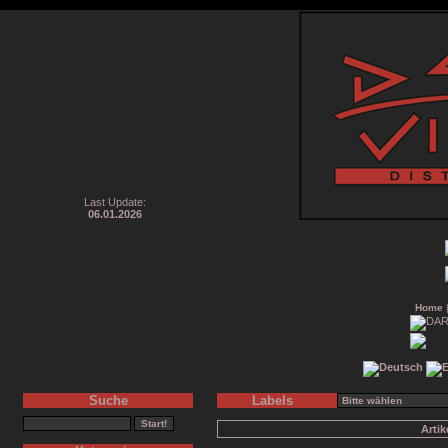
Last Update:
06.01.2026
Home
Suche
Labels
Arti