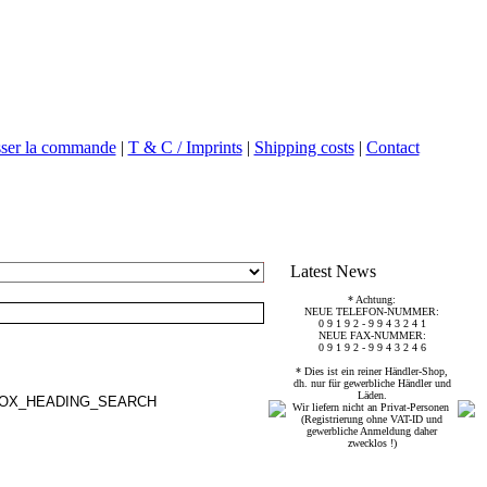
sser la commande
|
T & C / Imprints
|
Shipping costs
|
Contact
Latest News
* Achtung:
NEUE TELEFON-NUMMER:
0 9 1 9 2 - 9 9 4 3 2 4 1
NEUE FAX-NUMMER:
0 9 1 9 2 - 9 9 4 3 2 4 6
* Dies ist ein reiner Händler-Shop,
dh. nur für gewerbliche Händler und
Läden.
Wir liefern nicht an Privat-Personen
(Registrierung ohne VAT-ID und
gewerbliche Anmeldung daher
zwecklos !)