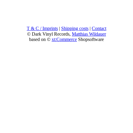
T & C / Imprints
|
Shipping costs
|
Contact
© Dark Vinyl Records,
Matthias Wildauer
based on ©
xt:Commerce
Shopsoftware