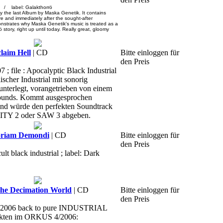
/ label: Galakthorrö
bly the last Album by Maska Genetik. It contains
re and immediately after the sought-after
strates why Maska Genetik's music is treated as a
 story, right up until today. Really great, gloomy
aim Hell
| CD
Bitte einloggen für
den Preis
7 ; file : Apocalyptic Black Industrial
ischer Industrial mit sonorig
unterlegt, vorangetrieben von einem
Sounds. Kommt ausgesprochen
und würde den perfekten Soundtrack
CITY 2 oder SAW 3 abgeben.
riam Demondi
| CD
Bitte einloggen für
den Preis
lt black industrial ; label: Dark
e Decimation World
| CD
Bitte einloggen für
den Preis
, 2006 back to pure INDUSTRIAL
unkten im ORKUS 4/2006: