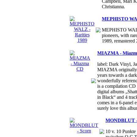
Campbell, Mari Ka
Christianna.
MEPHISTO WALZ
MEPHISTO WALZ, 
pioneers, with ra
1989, remastered 
MIAZMA - Miazm
label: Dark Vinyl, J
MIAZMA originally s
years towards a dar
wonderfully referen
is a compilation CD 
digital albums „Sha
in Black“ and 4 trac
comes in a 6-panel ec
surely love this alb
MONDBLUT - 
10 v. 10 Punkte 
zwischen O.C.T