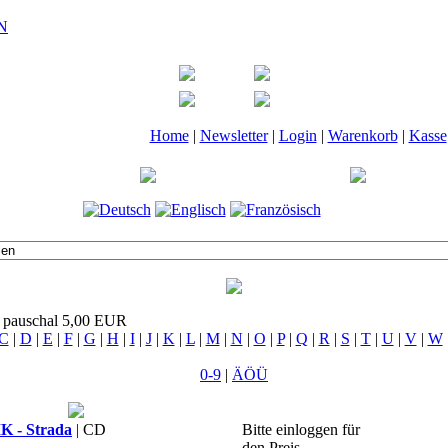
Home
|
Newsletter
|
Login
|
Warenkorb
|
Kasse
t pauschal 5,00 EUR
C
|
D
|
E
|
F
|
G
|
H
|
I
|
J
|
K
|
L
|
M
|
N
|
O
|
P
|
Q
|
R
|
S
|
T
|
U
|
V
|
W
0-9
|
ÄÖÜ
 - Strada
| CD
Bitte einloggen für
den Preis