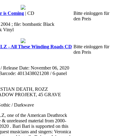
 is Coming
| CD
Bitte einloggen für
den Preis
2004 ; file: bombastic Black
rk Vinyl
 - All These Winding Roads CD
Bitte einloggen für
den Preis
/ Release Date: November 06, 2020
Barcode: 4013438021208 / 6-panel
CHRISTIAN DEATH, ROZZ
ADOW PROJEKT, 45 GRAVE
 Gothic / Darkwave
one of the American Deathrock
re & unreleased material from 2000-
020 . Bari Bari is supported on this
guest musicians and singers: Veronica