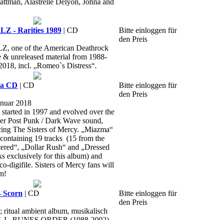
ttman, Alastrelle Delyon, Johna and
 - Rarities 1989
| CD
Bitte einloggen für
den Preis
one of the American Deathrock
re & unreleased material from 1988-
2018, incl. „Romeo`s Distress“.
a CD
| CD
Bitte einloggen für
den Preis
anuar 2018
tarted in 1997 and evolved over the
ker Post Punk / Dark Wave sound,
cing The Sisters of Mercy. „Miazma“
containing 19 tracks (15 from the
ttered“, „Dollar Rush“ and „Dressed
ks exclusively for this album) and
o-digifile. Sisters of Mercy fans will
um!
Scorn
| CD
Bitte einloggen für
den Preis
; ritual ambient album, musikalisch
. I , RUNES ORDER (1988-2002)...