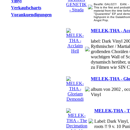
Vinyl
BestNr: GAL027/ EAN: - 
Verkaufscharts
This is the first and proba
material from the time befo
Vorankuendigungen
"Quarantine" EP and demon
highpoint in the Galakthorrö
Angst Pop.
MELEK-THA - Accl
label: Dark Vinyl 200
Rythmischer / Martial
grollenden Chorälen 
wuchtigen Wall of 
dynamisch herüber, 
zu Filmen wie SIN 
MELEK-THA - Glo
album von 2002 , occu
Vinyl
MELEK-THA - Th
Label: Dark Vinyl
roots !! 9 v. 10 P