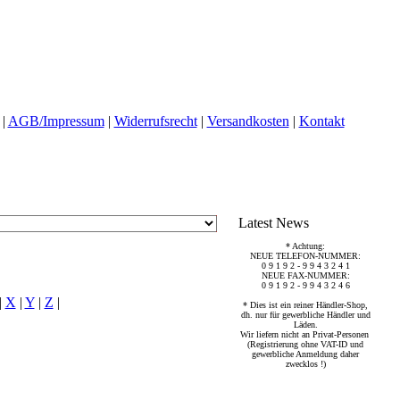
|
AGB/Impressum
|
Widerrufsrecht
|
Versandkosten
|
Kontakt
Latest News
* Achtung:
NEUE TELEFON-NUMMER:
0 9 1 9 2 - 9 9 4 3 2 4 1
NEUE FAX-NUMMER:
0 9 1 9 2 - 9 9 4 3 2 4 6
|
X
|
Y
|
Z
|
* Dies ist ein reiner Händler-Shop,
dh. nur für gewerbliche Händler und
Läden.
Wir liefern nicht an Privat-Personen
(Registrierung ohne VAT-ID und
gewerbliche Anmeldung daher
zwecklos !)