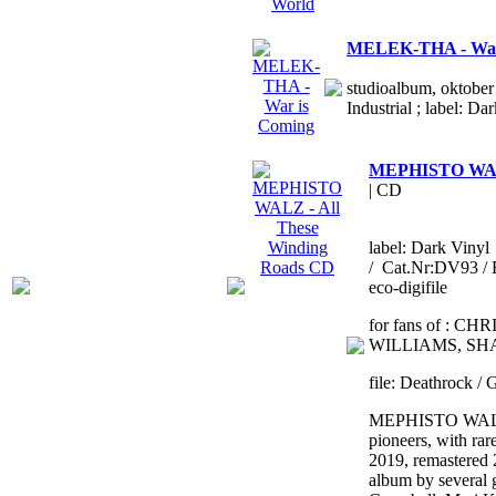
MELEK-THA - War
studioalbum, oktober 
Industrial ; label: Da
MEPHISTO WALZ
| CD
label: Dark Vinyl
/ Cat.Nr:DV93 / 
eco-digifile
for fans of : 
WILLIAMS, SH
file: Deathrock /
MEPHISTO WALZ, 
pioneers, with ra
2019, remastered 2
album by several 