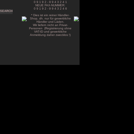
0 9 1 9 2 - 9 9 4 3 2 4 1
NEUE FAX-NUMMER:
0 9 1 9 2 - 9 9 4 3 2 4 6
* Dies ist ein reiner Händler-
Shop, dh. nur für gewerbliche
Händler und Läden.
Wir liefern nicht an Privat-
Personen (Registrierung ohne
VAT-ID und gewerbliche
Anmeldung daher zwecklos !)