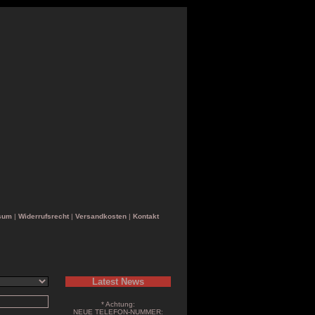
sum
|
Widerrufsrecht
|
Versandkosten
|
Kontakt
Latest News
* Achtung:
NEUE TELEFON-NUMMER: