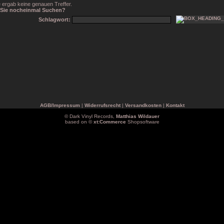
 ergab keine genauen Treffer.
Sie nocheinmal Suchen?
Schlagwort:
AGB/Impressum
|
Widerrufsrecht
|
Versandkosten
|
Kontakt
© Dark Vinyl Records,
Matthias Wildauer
based on ©
xt:Commerce
Shopsoftware