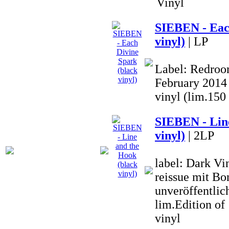
Vinyl
SIEBEN - Eac
vinyl)
| LP
Label: Redroom
February 2014 
vinyl (lim.150
SIEBEN - Line
vinyl)
| 2LP
label: Dark V
reissue mit Bo
unveröffentlich
lim.Edition o
vinyl