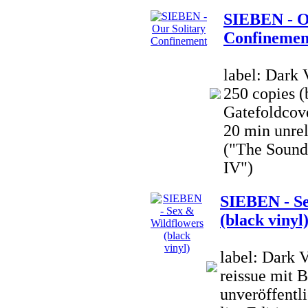
SIEBEN - O
Confinemen
label: Dark 
250 copies (
Gatefoldcove
20 min unre
("The Sound 
IV")
SIEBEN - Se
(black vinyl
label: Dark 
reissue mit 
unveröffentli