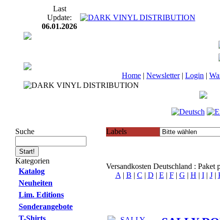
Last
Update:
06.01.2026
Home
|
Newsletter
|
Login
|
Wa
Suche
Labels
Kategorien
Versandkosten Deutschland : Paket
Katalog
A
|
B
|
C
|
D
|
E
|
F
|
G
|
H
|
I
|
J
|
Neuheiten
Lim. Editions
Sonderangebote
T-Shirts