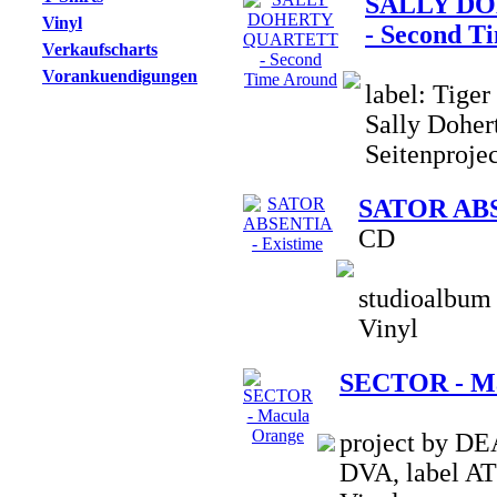
SALLY D
Vinyl
- Second T
Verkaufscharts
Vorankuendigungen
label: Tiger
Sally Doher
Seitenproje
SATOR ABS
CD
studioalbum 
Vinyl
SECTOR - Ma
project by D
DVA, label 