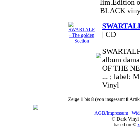
lim.Edition o
BLACK viny
SWARTALF -
| CD
SWARTALF w
album dama
OF THE NEP
... ; label:
Vinyl
Zeige
1
bis
8
(von insgesamt
8
Artik
AGB/Impressum
|
Wide
© Dark Vinyl
based on ©
x