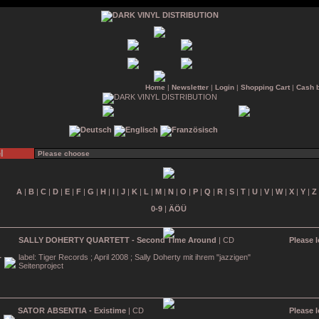
Home
|
Newsletter
|
Login
|
Shopping Cart
|
Cash 
l
A
|
B
|
C
|
D
|
E
|
F
|
G
|
H
|
I
|
J
|
K
|
L
|
M
|
N
|
O
|
P
|
Q
|
R
|
S
|
T
|
U
|
V
|
W
|
X
|
Y
|
Z
0-9
|
ÄÖÜ
SALLY DOHERTY QUARTETT - Second Time Around
| CD
Please l
label: Tiger Records ; April 2008 ; Sally Doherty mit ihrem "jazzigen"
Seitenproject
SATOR ABSENTIA - Existime
| CD
Please l