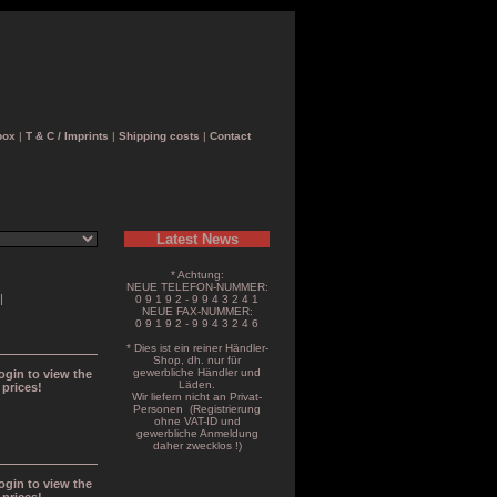
box
|
T & C / Imprints
|
Shipping costs
|
Contact
Latest News
* Achtung:
NEUE TELEFON-NUMMER:
|
0 9 1 9 2 - 9 9 4 3 2 4 1
NEUE FAX-NUMMER:
0 9 1 9 2 - 9 9 4 3 2 4 6
* Dies ist ein reiner Händler-
Shop, dh. nur für
gewerbliche Händler und
ogin to view the
Läden.
prices!
Wir liefern nicht an Privat-
Personen (Registrierung
ohne VAT-ID und
gewerbliche Anmeldung
daher zwecklos !)
ogin to view the