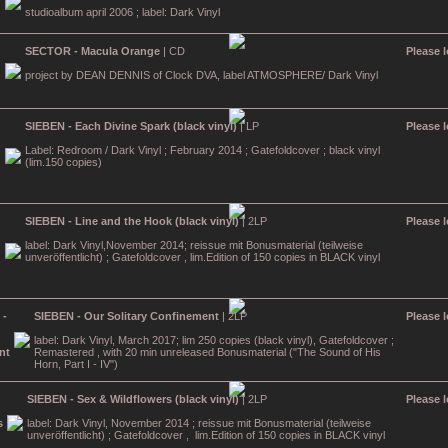
studioalbum april 2006 ; label: Dark Vinyl
SECTOR - Macula Orange
| CD
Please l
project by DEAN DENNIS of Clock DVA, label ATMOSPHERE/ Dark Vinyl
SIEBEN - Each Divine Spark (black vinyl)
| LP
Please l
Label: Redroom / Dark Vinyl ; February 2014 ; Gatefoldcover ; black vinyl
(lim.150 copies)
SIEBEN - Line and the Hook (black vinyl)
| 2LP
Please l
label: Dark Vinyl,November 2014; reissue mit Bonusmaterial (teilweise
unveröffentlicht) ; Gatefoldcover , lim.Edition of 150 copies in BLACK vinyl
SIEBEN - Our Solitary Confinement
| 2LP
Please l
label: Dark Vinyl, March 2017; lim 250 copies (black vinyl), Gatefoldcover ;
Remastered , with 20 min unreleased Bonusmaterial ("The Sound of His
Horn, Part I - IV")
SIEBEN - Sex & Wildflowers (black vinyl)
| 2LP
Please l
label: Dark Vinyl, November 2014 ; reissue mit Bonusmaterial (teilweise
unveröffentlicht) ; Gatefoldcover , lim.Edition of 150 copies in BLACK vinyl