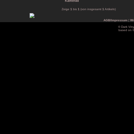
Zeige
1
bis
1
(von insgesamt
1
Artikeln)
AGB/Impressum
|
Wi
© Dark Vin
based on 