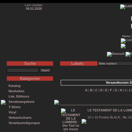
Last Update:
06.01.2026
Home
Suche
Labels
Kategorien
Versandkosten D
Katalog
A
|
B
|
C
|
D
|
E
|
F
|
G
|
H
|
I
|
J
Neuheiten
Lim. Editions
Sonderangebote
T-Shirts
LE TESTAMENT DE LA LUMIERE
Vinyl
10 v 10 Punkte BLACK ; file: Da
Verkaufscharts
Vorankuendigungen