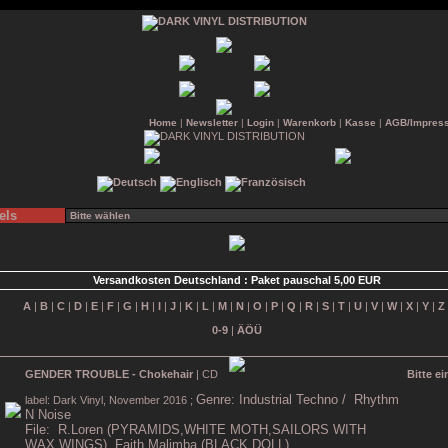
Home
|
Newsletter
|
Login
|
Warenkorb
|
Kasse
|
AGB/Impres
els
Versandkosten Deutschland : Paket pauschal 5,00 EUR
A
|
B
|
C
|
D
|
E
|
F
|
G
|
H
|
I
|
J
|
K
|
L
|
M
|
N
|
O
|
P
|
Q
|
R
|
S
|
T
|
U
|
V
|
W
|
X
|
Y
|
Z
0-9
|
ÄÖÜ
GENDER TROUBLE - Chokehair
| CD
Bitte e
Genre: Industrial Techno / Rhythm
label: Dark Vinyl, November 2016 ;
N Noise
File: R.Loren
(PYRAMIDS,WHITE MOTH,SAILORS WITH
WAX WINGS), Faith Malimba (BLACK DOLL)