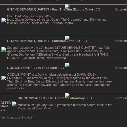
GITANE DEMONE QUARTET - Past The Sun (Export Only)
| CD
Bitte e
label: Dark Vinyl, February 2017
feat.:
Gitane DeMone (Christian Death, The Crystelles)
and
Rikk Agnew
(Social Distortion, Adolescents, Christian Death)
GITANE DEMONE QUARTET - Substrata Strip CD
| CD
Bitte e
Second release by the L.A. based GITANE DEMONE QUARTET, feat Rikk
Agnew (Adolescents, Christian Death), Paul Roessler (Screamers, 45
Grave), Deb Venom (A Bleeding Sky) and led by the breathtaking GITANE
DEMONE (Christian Death, Rozz Williams).
GODWIN POINT - Less Than Zero
| CD
Bitte e
GODWIN POINT is a Dark Ambient side project of DAWN+DUSK
ENTWINED. This new album by GP is largely inspired by the novel 'Less
Than Zero' by Brett Easton Ellis and it differs significantly from the first three
albums, as it leans more towards dark ambient and cinematic / atmospheric
soundtracks.
GRUNTSPLATTER - The Aberrant Laboratory
| CD
Bitte e
studioalbum ; january 2006 ; grandioses Industrial-Album, back to the
Roots ; label: Dark Vinyl
(von insgesamt
5
Artikeln)