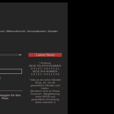
sum
|
Widerrufsrecht
|
Versandkosten
|
Kontakt
Latest News
* Achtung:
NEUE TELEFON-NUMMER:
0 9 1 9 2 - 9 9 4 3 2 4 1
NEUE FAX-NUMMER:
0 9 1 9 2 - 9 9 4 3 2 4 6
|
* Dies ist ein reiner Händler-
Shop, dh. nur für
gewerbliche Händler und
Läden.
Wir liefern nicht an Privat-
Personen (Registrierung
inloggen für den
ohne VAT-ID und
Preis
gewerbliche Anmeldung
daher zwecklos !)