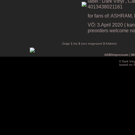
label : Dark Vinyl , C
4013438021161
for fans of: ASHRAM
VÖ: 3.April 2020 ( kan
preorders welcome no
Zeige
1
bis
3
(von insgesamt
3
Artikeln)
AGB/Impressum
|
Wi
© Dark Vin
based on 