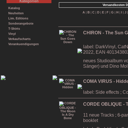
Kategorien
Versandkosten D
Katalog
A
|
B
|
C
|
D
|
E
|
F
|
G
|
H
|
I
|
J
Neuheiten
Lim. Editions
Sonderangebote
T-Shirts
CHIRON - The Sun 
Vinyl
Verkaufscharts
Vorankuendigungen
label: DarkVinyl, CatN
2022, EAN 40134380
neues Studioalbum vo
Sänger) und Dino Moli
COMA VIRUS - Hidd
label: Side effects ; 
CORDE OBLIQUE - T
11 neue Tracks ; 6-pa
booklet