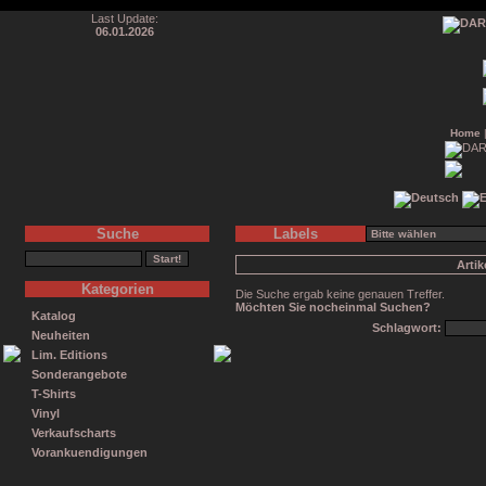
Last Update:
06.01.2026
Home
Suche
Labels
Arti
Kategorien
Die Suche ergab keine genauen Treffer.
Möchten Sie nocheinmal Suchen?
Katalog
Schlagwort:
Neuheiten
Lim. Editions
Sonderangebote
T-Shirts
Vinyl
Verkaufscharts
Vorankuendigungen