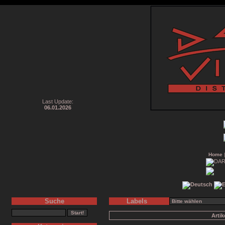
Last Update:
06.01.2026
Home
Suche
Labels
Arti