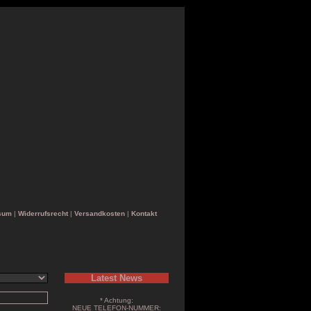
sum
|
Widerrufsrecht
|
Versandkosten
|
Kontakt
Latest News
* Achtung:
NEUE TELEFON-NUMMER: