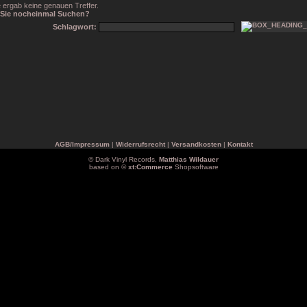
 ergab keine genauen Treffer.
Sie nocheinmal Suchen?
Schlagwort:
AGB/Impressum
|
Widerrufsrecht
|
Versandkosten
|
Kontakt
© Dark Vinyl Records,
Matthias Wildauer
based on ©
xt:Commerce
Shopsoftware