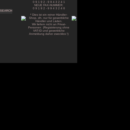
0 9 1 9 2 - 9 9 4 3 2 4 1
NEUE FAX-NUMMER:
0 9 1 9 2 - 9 9 4 3 2 4 6
* Dies ist ein reiner Händler-
Shop, dh. nur für gewerbliche
Händler und Läden.
Wir liefern nicht an Privat-
Personen (Registrierung ohne
VAT-ID und gewerbliche
Anmeldung daher zwecklos !)