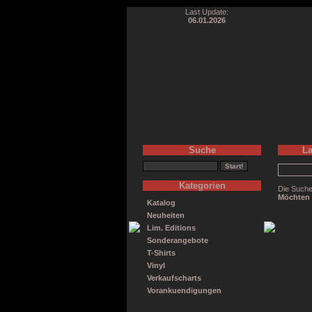
Last Update:
06.01.2026
Suche
La
Kategorien
Die Suche
Möchten 
Katalog
Neuheiten
Lim. Editions
Sonderangebote
T-Shirts
Vinyl
Verkaufscharts
Vorankuendigungen