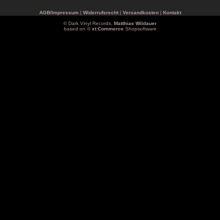
AGB/Impressum
|
Widerrufsrecht
|
Versandkosten
|
Kontakt
© Dark Vinyl Records,
Matthias Wildauer
based on ©
xt:Commerce
Shopsoftware