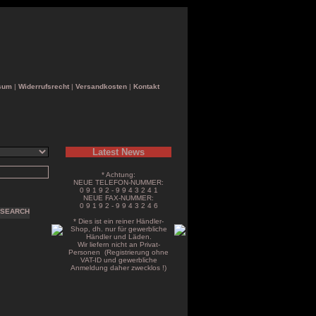
sum
|
Widerrufsrecht
|
Versandkosten
|
Kontakt
Latest News
* Achtung:
NEUE TELEFON-NUMMER:
0 9 1 9 2 - 9 9 4 3 2 4 1
NEUE FAX-NUMMER:
0 9 1 9 2 - 9 9 4 3 2 4 6
* Dies ist ein reiner Händler-
Shop, dh. nur für gewerbliche
Händler und Läden.
Wir liefern nicht an Privat-
Personen (Registrierung ohne
VAT-ID und gewerbliche
Anmeldung daher zwecklos !)