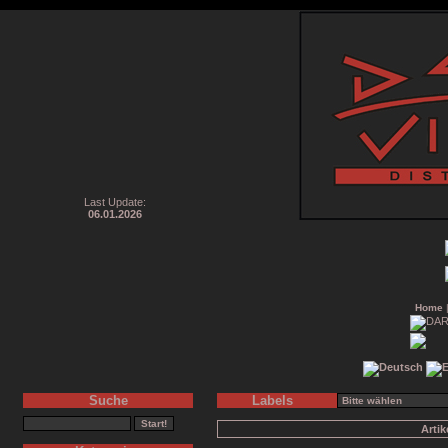
Last Update:
06.01.2026
Home
Suche
Labels
Arti