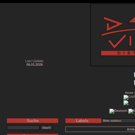
Last Update:
06.01.2026
Home
Suche
Labels
Arti