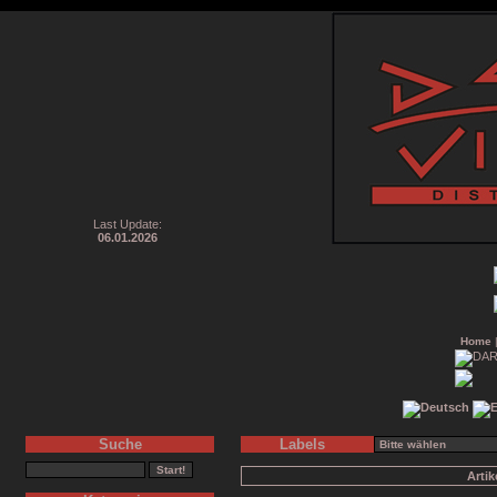
Last Update:
06.01.2026
Home
Suche
Labels
Arti