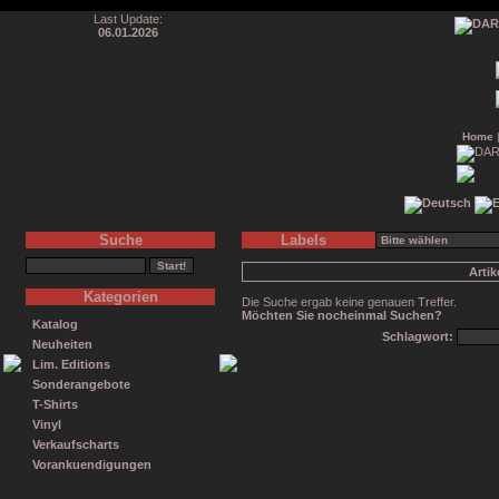
Last Update:
06.01.2026
Home
Suche
Labels
Arti
Kategorien
Die Suche ergab keine genauen Treffer.
Möchten Sie nocheinmal Suchen?
Katalog
Schlagwort:
Neuheiten
Lim. Editions
Sonderangebote
T-Shirts
Vinyl
Verkaufscharts
Vorankuendigungen