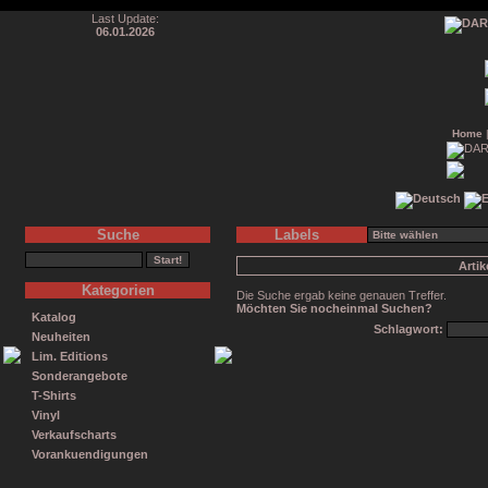
Last Update:
06.01.2026
Home
Suche
Labels
Arti
Kategorien
Die Suche ergab keine genauen Treffer.
Möchten Sie nocheinmal Suchen?
Katalog
Schlagwort:
Neuheiten
Lim. Editions
Sonderangebote
T-Shirts
Vinyl
Verkaufscharts
Vorankuendigungen