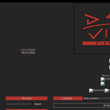
Last Update:
06.01.2026
Home
Suche
Labels
Arti