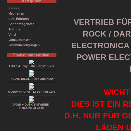
Kategorien
Katalog
Neuheiten
Lim. Editions
VERTRIEB FÜR
Sonderangebote
T-Shirts
ROCK / DAR
Vinyl
Verkaufscharts
ELECTRONICA /
Vorankuendigungen
Soeben eingetroffen!
POWER ELEC
FRITZ & Tony - The Party's Over
PALAIS IDEAL - Here And NOW
WICHT
GODWIN POINT - Less Than Zero
DIES IST EIN 
DAWN + DUSK ENTWINED -
Remains Of Loss
D.H. NUR FÜR 
LÄDEN U